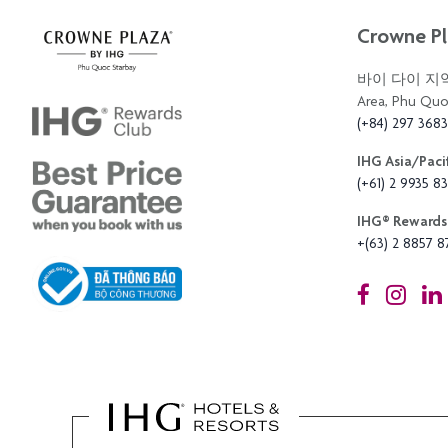
Crowne Pl
바이 다이 지역,
Area, Phu Quo
(+84) 297 368
IHG Asia/Pacif
(+61) 2 9935 83
IHG®️ Rewards 
+(63) 2 8857 