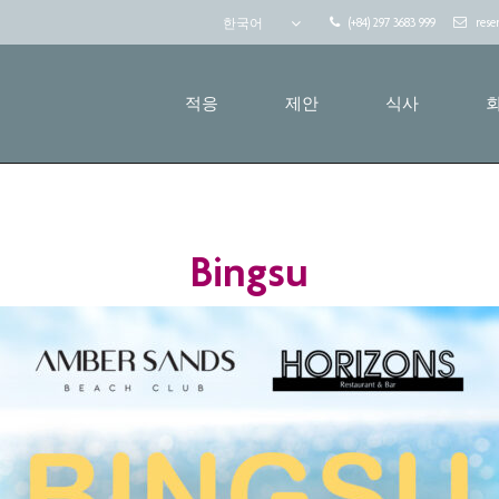
(+84) 297 3683 999
rese
한국어
적응
제안
식사
Bingsu