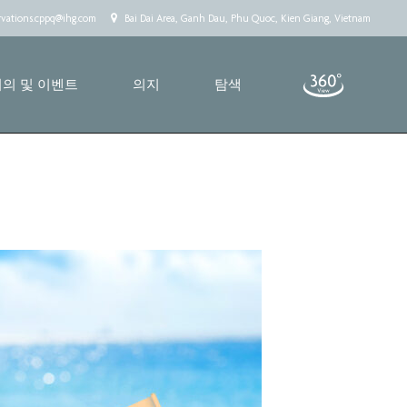
rvations.cppq@ihg.com
Bai Dai Area, Ganh Dau, Phu Quoc, Kien Giang, Vietnam
회의 및 이벤트
의지
탐색