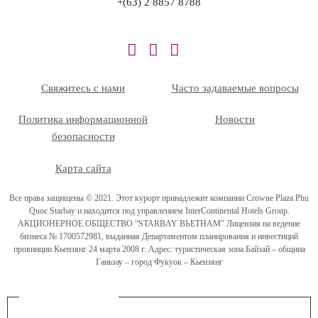
+(63) 2 8857 8788
Свяжитесь с нами
Часто задаваемые вопросы
Политика информационной
Новости
безопасности
Карта сайта
Все права защищены © 2021. Этот курорт принадлежит компании Crowne Plaza Phu
Quoc Starbay и находится под управлением InterContinental Hotels Group.
АКЦИОНЕРНОЕ ОБЩЕСТВО “STARBAY ВЬЕТНАМ” Лицензия на ведение
бизнеса № 1700572981, выданная Департаментом планирования и инвестиций
провинции Кьензянг 24 марта 2008 г. Адрес: туристическая зона Байзай – община
Ганьзау – город Фукуок – Кьензянг