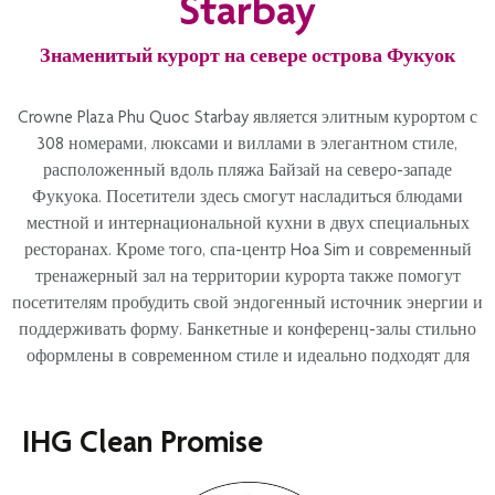
Starbay
В целях обеспечения безопасности и конфиденциальности
всех гостей использование летающих камер, дронов и других
Знаменитый курорт на севере острова Фукуок
устройств для аэросъёмки на территории курорта запрещено.
Благодарим за ваше понимание и сотрудничество. Любые
Crowne Plaza Phu Quoc Starbay является элитным курортом с
несанкционированные материалы могут быть удалены, а
308 номерами, люксами и виллами в элегантном стиле,
серьёзные нарушения переданы в соответствующие органы.
расположенный вдоль пляжа Байзай на северо-западе
Спасибо за помощь в поддержании спокойной и безопасной
Фукуока. Посетители здесь смогут насладиться блюдами
атмосферы курорта.
местной и интернациональной кухни в двух специальных
ресторанах. Кроме того, спа-центр Hoa Sim и современный
тренажерный зал на территории курорта также помогут
посетителям пробудить свой эндогенный источник энергии и
поддерживать форму. Банкетные и конференц-залы стильно
оформлены в современном стиле и идеально подходят для
проведения мероприятий или встреч.
IHG Clean Promise