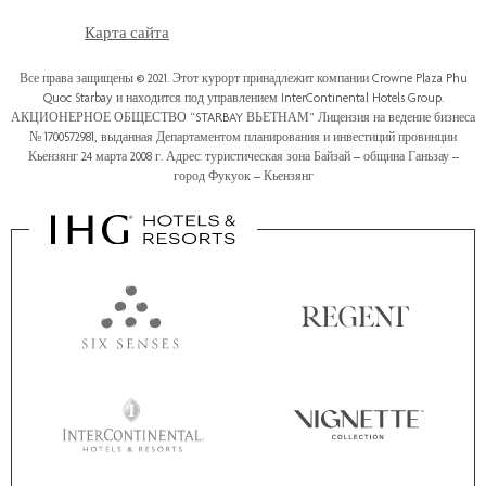
Карта сайта
Все права защищены © 2021. Этот курорт принадлежит компании Crowne Plaza Phu
Quoc Starbay и находится под управлением InterContinental Hotels Group.
АКЦИОНЕРНОЕ ОБЩЕСТВО “STARBAY ВЬЕТНАМ” Лицензия на ведение бизнеса
№ 1700572981, выданная Департаментом планирования и инвестиций провинции
Кьензянг 24 марта 2008 г. Адрес: туристическая зона Байзай – община Ганьзау –
город Фукуок – Кьензянг