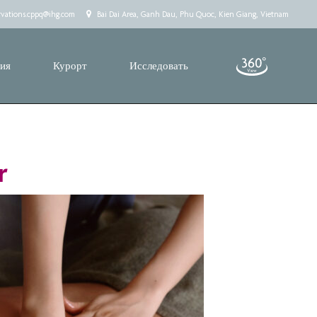
rvations.cppq@ihg.com
Bai Dai Area, Ganh Dau, Phu Quoc, Kien Giang, Vietnam
тия
Курорт
Исследовать
r