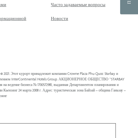
ами
Часто задаваемые вопросы
ормационной
Новости
© 2021. Этот курорт принадлежит компании Crowne Plaza Phu Quoc Starbay и
авлением InterContinental Hotels Group. АКЦИОНЕРНОЕ ОБЩЕСТВО “STARBAY
на ведение бизнеса № 1700572981, выданная Департаментом планирования и
 Кьензянг 24 марта 2008 г. Адрес: туристическая зона Байзай – община Ганьзау –
нзянг