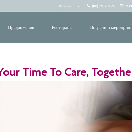
(+84) 297 3683 999
rese
Русский
Предложения
Рестораны
Встречи и мероприя
Your Time To Care, Togethe