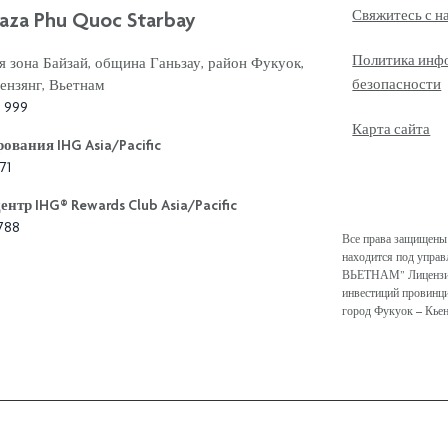
aza Phu Quoc Starbay
Свяжитесь с н
Политика инф
я зона Байзай, община Ганьзау, район Фукуок,
безопасности
ензянг, Вьетнам
3 999
Карта сайта
ования IHG Asia/Pacific
71
тр IHG®️ Rewards Club Asia/Pacific
8788
Все права защищены 
находится под упр
ВЬЕТНАМ” Лицензия 
инвестиций провинции
город Фукуок – Кье