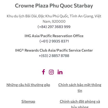
Crowne Plaza Phu Quoc Starbay
Khu du lịch Bãi Dài, Đặc Khu Phú Quốc, Tỉnh An Giang, Việt
Nam, 920000
(+84) 297 3683 999
IHG Asia/Pacific Reservation Office
(+61) 2 9935 8371
IHG®️ Rewards Club Asia/Pacific Service Center
+(63) 2 8857 8788
Những câu hỏi thường gặp
Chính sách bảo mật thông
tin
Sitemap
Chính sách đặt phòng và
hủy phòng