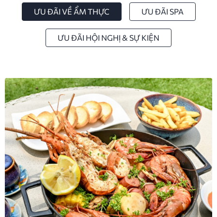
ƯU ĐÃI VỀ ẨM THỰC
ƯU ĐÃI SPA
ƯU ĐÃI HỘI NGHỊ & SỰ KIỆN