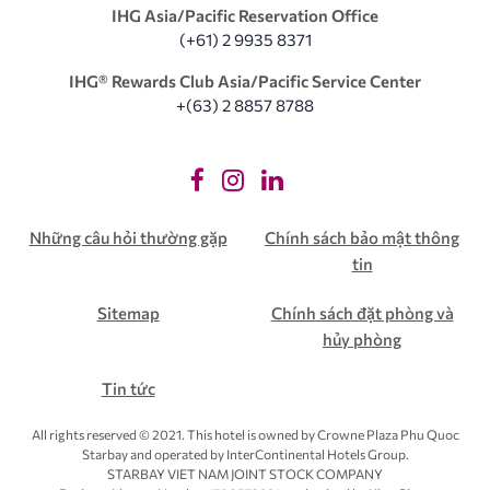
IHG Asia/Pacific Reservation Office
(+61) 2 9935 8371
IHG®️ Rewards Club Asia/Pacific Service Center
+(63) 2 8857 8788
Những câu hỏi thường gặp
Chính sách bảo mật thông
tin
Sitemap
Chính sách đặt phòng và
hủy phòng
Tin tức
All rights reserved © 2021. This hotel is owned by Crowne Plaza Phu Quoc
Starbay and operated by InterContinental Hotels Group.
STARBAY VIET NAM JOINT STOCK COMPANY