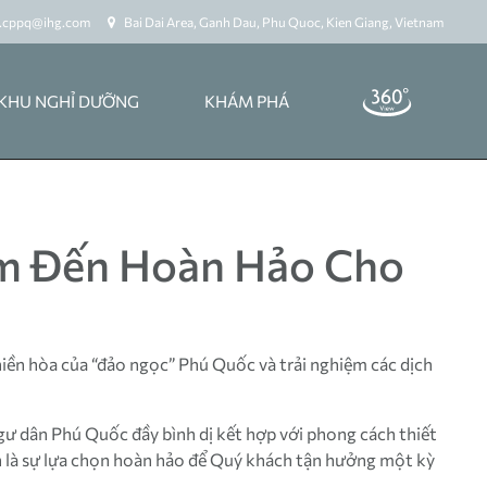
s.cppq@ihg.com
Bai Dai Area, Ganh Dau, Phu Quoc, Kien Giang, Vietnam
KHU NGHỈ DƯỠNG
KHÁM PHÁ
ểm Đến Hoàn Hảo Cho
hiền hòa của “đảo ngọc” Phú Quốc và trải nghiệm các dịch
gư dân Phú Quốc đầy bình dị kết hợp với phong cách thiết
nh là sự lựa chọn hoàn hảo để Quý khách tận hưởng một kỳ