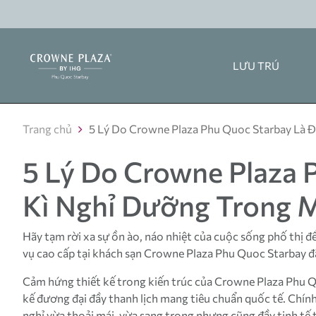
LƯU TRÚ
Trang chủ
5 Lý Do Crowne Plaza Phu Quoc Starbay Là
5 Lý Do Crowne Plaza
Kì Nghỉ Dưỡng Trong 
Hãy tạm rời xa sự ồn ào, náo nhiệt của cuộc sống phố thị đ
vụ cao cấp tại khách sạn Crowne Plaza Phu Quoc Starbay 
Cảm hứng thiết kế trong kiến trúc của Crowne Plaza Phu Qu
kế đương đại đầy thanh lịch mang tiêu chuẩn quốc tế. Chín
nghỉ vừa thoải mái, vừa sang trọng nhưng cũng đầy tinh tế t