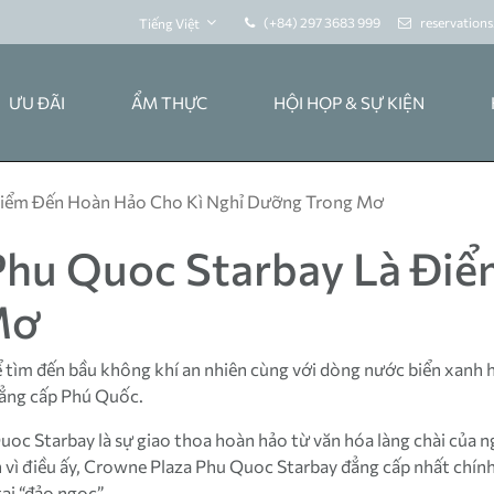
(+84) 297 3683 999
reservation
Tiếng Việt
ƯU ĐÃI
ẨM THỰC
HỘI HỌP & SỰ KIỆN
 Điểm Đến Hoàn Hảo Cho Kì Nghỉ Dưỡng Trong Mơ
 Phu Quoc Starbay Là Đi
Mơ
ể tìm đến bầu không khí an nhiên cùng với dòng nước biển xanh 
đẳng cấp Phú Quốc.
oc Starbay là sự giao thoa hoàn hảo từ văn hóa làng chài của n
h vì điều ấy, Crowne Plaza Phu Quoc Starbay đẳng cấp nhất chí
ại “đảo ngọc”.