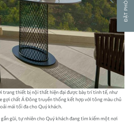
ĐẶT PHÒNG NGAY
ang thiết bị nội thất hiện đại được bày trí tinh tế, như
tre gợi chất Á Đông truyền thống kết hợp với tông màu chủ
oải mái tối đa cho Quý khách.
c gần gũi, tự nhiên cho Quý khách đang tìm kiếm một nơi