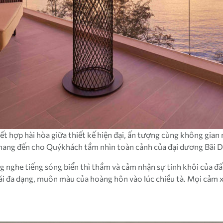
t hợp hài hòa giữa thiết kế hiện đại, ấn tượng cùng không gian n
mang đến cho Quýkhách tầm nhìn toàn cảnh của đại dương Bãi Dà
g nghe tiếng sóng biển thì thầm và cảm nhận sự tinh khôi của đấ
hái đa dạng, muôn màu của hoàng hôn vào lúc chiều tà. Mọi cảm