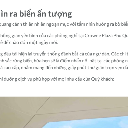
ìn ra biển ấn tượng
uang cảnh thiên nhiên ngoạn mục với tầm nhìn hướng ra bờ biển
không gian yên bình của các phòng nghỉ tại Crowne Plaza Phu Q
phê để chào đón một ngày mới.
g đều tái hiện lại truyền thống đánh bắt cá của ngư dân. Các ch
h sắc rừng biển, hứa hẹn sẽ là điểm nhấn nổi bật tại các phòng 
 và cao cấp, nhằm mang đến những giây phút thư giãn trọn vẹn 
ỉ dưỡng dịch vụ phù hợp với mọi nhu cầu của Quý khách: