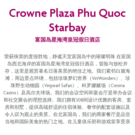
为确保所有宾客的安全与隐私，度假村范围内禁止使用飞行
Crowne Plaza Phu Quoc
摄像设备、无人机及任何航拍设备。敬请您的理解与配合。
任何未经授权的影像可能会被删除，严重违规行为将移交相
Starbay
关部门处理。感谢您协助我们共同维护一个安全、宁静的度
假环境。
富国岛星海湾皇冠假日酒店
荣获殊荣的度假胜地，静谧天堂富国岛中的璀璨明珠 在富国
岛西北海岸的富国岛星海湾皇冠假日酒店，冒险与放松并
存，这里是观赏著名日落美景的绝佳之地。我们紧邻白黛海
滩，周边景点环绕，包括珍珠梦幻世界（VinWonders）、珍
珠野生动物园（Vinpearl Safari）、科罗娜赌场（Corona
Casino）及高尔夫球场。我们的会议空间和宴会厅是举办会议
和社交聚会的理想选择。我们拥有308间设计优雅的客房、套
房和别墅，提供高端舒适的住宿体验、奢华的配套设施以及
令人叹为观止的美景。在北富国岛，我们的两家餐厅是品尝
当地和国际美食的热门之地。在儿童俱乐部和游戏室享受亲
子时光，在健身中心保持活力，在私人海滩漫步，在Hoa Sim