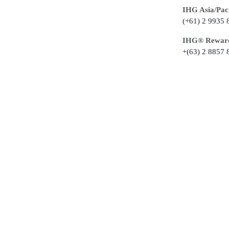
IHG Asia/Paci
(+61) 2 9935 
IHG®️ Rewards
+(63) 2 8857 