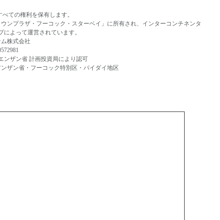
年。すべての権利を保有します。
ラウンプラザ・フーコック・スターベイ」に所有され、インターコンチネンタ
ープによって運営されています。
ナム株式会社
72981
、キエンザン省 計画投資局により認可
アンザン省・フーコック特別区・バイダイ地区