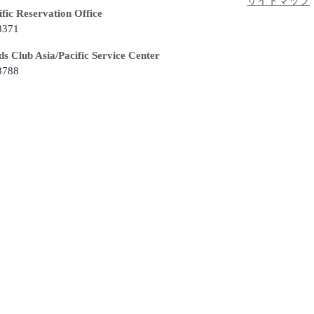
サイトマップ
fic Reservation Office
8371
 Club Asia/Pacific Service Center
8788