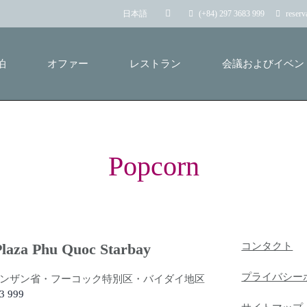
(+84) 297 3683 999
reser
日本語
泊
オファー
レストラン
会議およびイベン
Popcorn
laza Phu Quoc Starbay
コンタクト
プライバシー
ンザン省・フーコック特別区・バイダイ地区
3 999