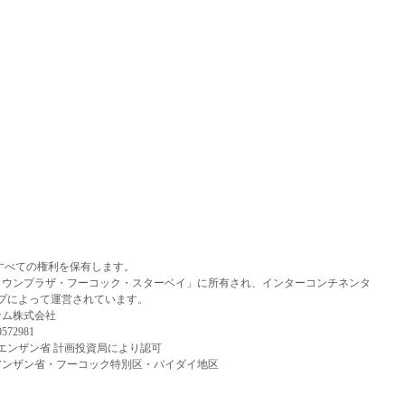
年。すべての権利を保有します。
ラウンプラザ・フーコック・スターベイ」に所有され、インターコンチネンタ
ープによって運営されています。
ナム株式会社
72981
、キエンザン省 計画投資局により認可
アンザン省・フーコック特別区・バイダイ地区