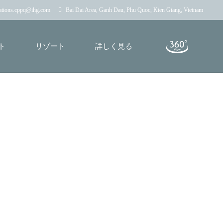
vations.cppq@ihg.com
Bai Dai Area, Ganh Dau, Phu Quoc, Kien Giang, Vietnam
ト
リゾート
詳しく見る