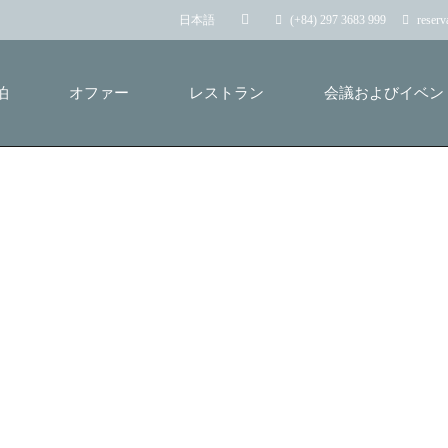
(+84) 297 3683 999
reser
日本語
泊
オファー
レストラン
会議およびイベン