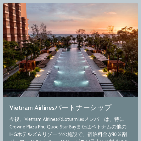
Vietnam Airlinesパートナーシップ
今後、Vietnam AirlinesのLotusmilesメンバーは、特に
Crowne Plaza Phu Quoc Star Bayまたはベトナムの他の
IHGホテルズ＆リゾーツの施設で、宿泊料金が10％割