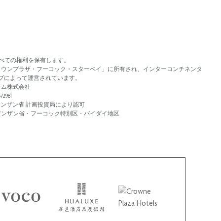
年。すべての権利を保有します。
ラウンプラザ・フーコック・スターベイ」に所有され、インターコンチネンタ
ープによって運営されています。
ナム株式会社
2981
、キエンザン省 計画投資局により認可
アンザン省・フーコック特別区・バイダイ地区