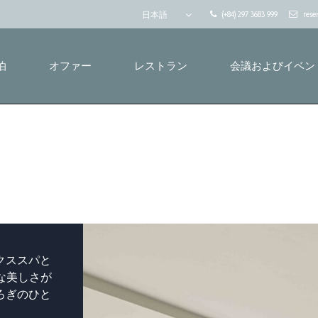
(+84) 297 3683 999
rese
日本語
泊
オファー
レストラン
会議およびイベン
クススパと
的な美しさが
ろぎのひと