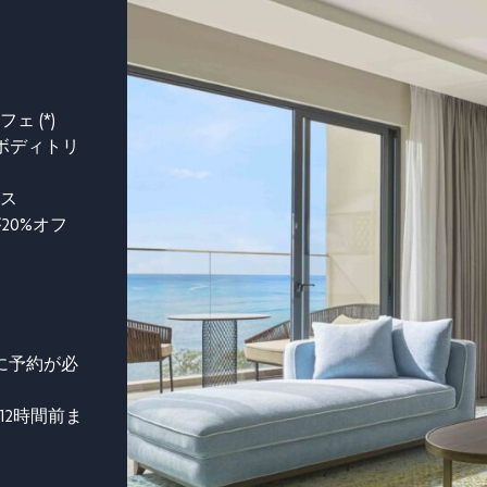
 (*)
ボディトリ
ス
が20%オフ
に予約が必
2時間前ま