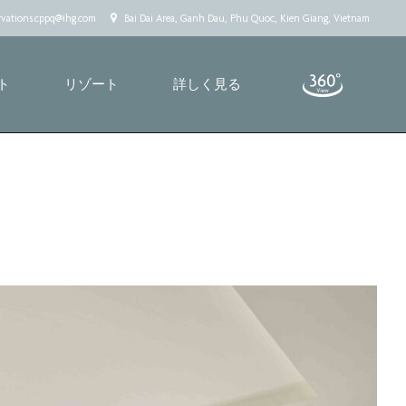
rvations.cppq@ihg.com
Bai Dai Area, Ganh Dau, Phu Quoc, Kien Giang, Vietnam
ト
リゾート
詳しく見る