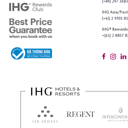
(+84) 297 368
IHG Asia/Pacif
(+61) 2 9935 83
IHG®️ Rewards 
+(63) 2 8857 