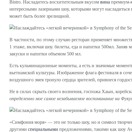
Bistro. Насладитесь восхитительным вкусом
вина
премиум-к
интересными лазерными шоу, которыми могут насладиться по
может быть более зрелищной.
В частности, по этому случаю ресторан применяет множеств
1 этаже, включая шоу. билеты, еда и напитки 500мл. Заняв 
закуски и напитки объемом 500 мл.
Есть кульминационные моменты, а есть и значимые момент
вьетнамской культуры. Изображение флага фестиваля в со
воздушного змея тронуло сердца зрителей, привнеся горд
Не в силах скрыть своего волнения, госпожа Хаын, корейск
определенно мое самое незабываемое воспоминание на Фуку
«Симфония моря» — это не только шоу, но и символ творче
другими
специальными
предложениями, такими как шоу Awak