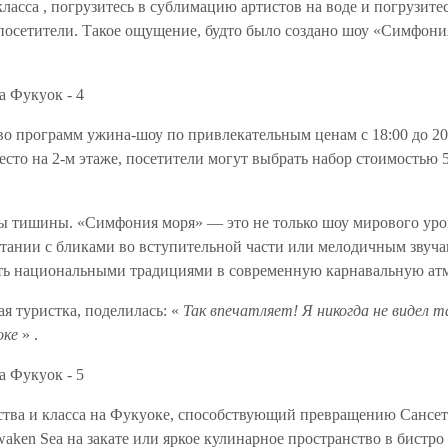
ласса , погрузитесь в сублимацию артистов на воде и погрузит
сетители. Такое ощущение, будто было создано шоу «Симфония мо
о программ ужина-шоу по привлекательным ценам с 18:00 до 20:1
место на 2-м этаже, посетители могут выбрать набор стоимостью
ы тишины. «Симфония моря» — это не только шоу мирового уро
четании с бликами во вступительной части или мелодичным звуч
ость национальными традициями в современную карнавальную ат
ая туристка, поделилась: «
Так впечатляет! Я никогда не видел 
оке
» .
ства и класса на Фукуоке, способствующий превращению Сансет-
en Sea на закате или яркое кулинарное пространство в бистро S