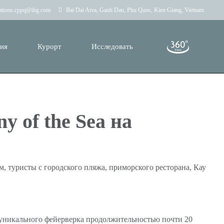
vations.cppq@ihg.com
Bai Dai Area, Ganh Dau, Phu Quoc, Kien Giang, Vietnam
тия
Курорт
Исследовать
 of the Sea на
, туристы с городского пляжа, приморского ресторана, Кау
е, уникального фейерверка продолжительностью почти 20