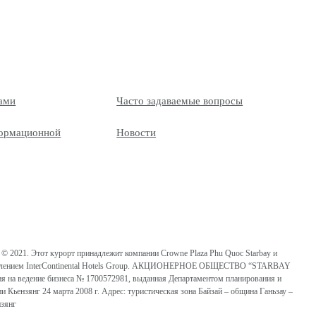
нами
Часто задаваемые вопросы
ормационной
Новости
© 2021. Этот курорт принадлежит компании Crowne Plaza Phu Quoc Starbay и
авлением InterContinental Hotels Group. АКЦИОНЕРНОЕ ОБЩЕСТВО “STARBAY
на ведение бизнеса № 1700572981, выданная Департаментом планирования и
и Кьензянг 24 марта 2008 г. Адрес: туристическая зона Байзай – община Ганьзау –
нзянг