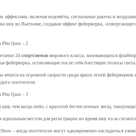
ыми эффектами, включая водомёты, сигнальные ракеты и воздушн
а шоу во Вьетнаме, создавая эффект фейерверка, «извергающегос
четание 24
спортсменов
мирового класса, занимающихся флайбор
ья фейерверка, оставляющие после себя блестящие полосы света
ы мчатся на огромной скорости среди ярких огней фейерверков 
дого посетителя.
 шоу, чем когда-либо, с красотой бесчисленных звезд, танцующи
 идеальным местом для регистрации во время шоу из-за гигантс
Show – когда посетители могут одновременно насладиться ужино