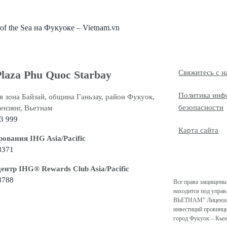
f the Sea на Фукуоке – Vietnam.vn
laza Phu Quoc Starbay
Свяжитесь с 
Политика инф
я зона Байзай, община Ганьзау, район Фукуок,
безопасности
ензянг, Вьетнам
3 999
Карта сайта
ования IHG Asia/Pacific
8371
нтр IHG®️ Rewards Club Asia/Pacific
8788
Все права защищены 
находится под упр
ВЬЕТНАМ” Лицензия 
инвестиций провинци
город Фукуок – Кье