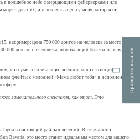
есь в волшебное небо с мерцающими фейерверками или
ря». для них, и у них есть сцена у моря, которая не
5, например: цена 750 000 донгов на человека за место на
 500 000 донгов на человека, включающий билеты на шоу,
Проверить наличие
вня, но и умело сплетающее воедино квинтэссенцию
анием флейты с мелодией «Мама любит тебя» в исполнении
мосферу.
такого замечательного спектакля, как этот. Это
Тауна в настоящий рай развлечений. В сочетании с
un Bavaria, это место станет идеальным местом для вашего