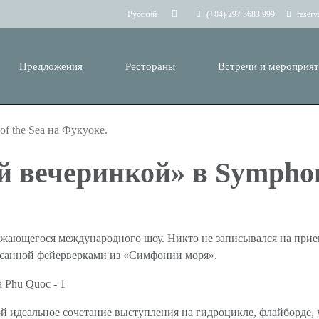
(+84) 297 3683 999
reser
Русский
Предложения
Рестораны
Встречи и мероприя
f the Sea на Фукуоке.
 вечеринкой» в Symphony
ижающегося международного шоу. Никто не записывался на прием
писанной фейерверками из «Симфонии моря».
обой идеальное сочетание выступления на гидроцикле, флайборд