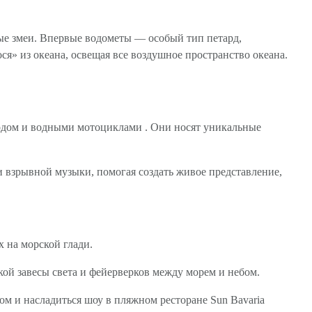
ые змеи. Впервые водометы — особый тип петард,
я» из океана, освещая все воздушное пространство океана.
дом и водными мотоциклами . Они носят уникальные
.
и взрывной музыки, помогая создать живое представление,
х на морской глади.
кой завесы света и фейерверков между морем и небом.
м и насладиться шоу в пляжном ресторане Sun Bavaria