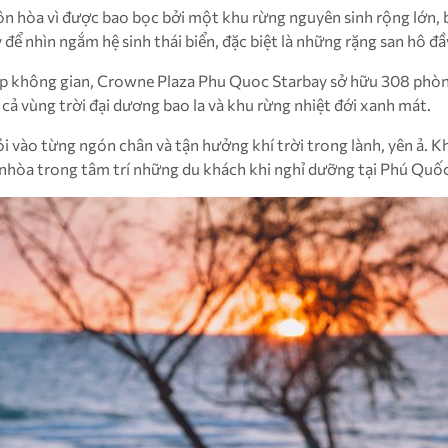
ôn hòa vì được bao bọc bởi một khu rừng nguyên sinh rộng lớn,
ể nhìn ngắm hệ sinh thái biển, đặc biệt là những rặng san hô đ
khắp không gian, Crowne Plaza Phu Quoc Starbay sở hữu 308 phò
t cả vùng trời đại dương bao la và khu rừng nhiệt đới xanh mát.
lỏi vào từng ngón chân và tận hưởng khí trời trong lành, yên ả. 
i nhòa trong tâm trí những du khách khi nghỉ dưỡng tại Phú Quốc