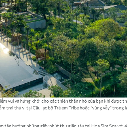
ềm vui và hứng khởi cho các thiên thần nhỏ của bạn khi được th
ắm trại thú vị tại Câu lạc bộ Trẻ em Tribe hoặc “vùng vẫy” trong 
m tận hưởng những giây phút thư giãn sâu tại Hoa Sim Spa với 4