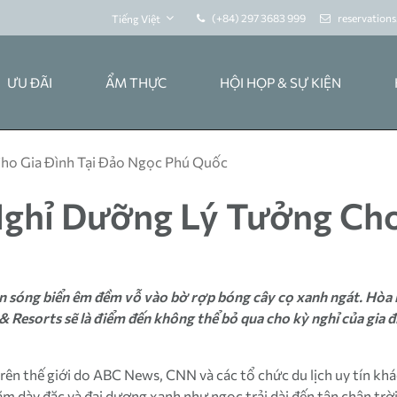
(+84) 297 3683 999
reservation
Tiếng Việt
ƯU ĐÃI
ẨM THỰC
HỘI HỌP & SỰ KIỆN
Cho Gia Đình Tại Đảo Ngọc Phú Quốc
Nghỉ Dưỡng Lý Tưởng Cho
n sóng biển êm đềm vỗ vào bờ rợp bóng cây cọ xanh ngát. Hòa m
Resorts sẽ là điểm đến không thể bỏ qua cho kỳ nghỉ của gia đ
ên thế giới do ABC News, CNN và các tổ chức du lịch uy tín khác
m dày đặc và đại dương xanh như ngọc trải dài đến tận chân trời