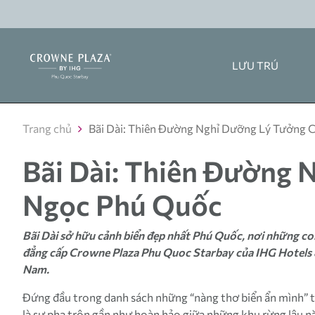
LƯU TRÚ
Trang chủ
Bãi Dài: Thiên Đường Nghỉ Dưỡng Lý Tưởng 
Bãi Dài: Thiên Đường 
Ngọc Phú Quốc
Bãi Dài sở hữu cảnh biển đẹp nhất Phú Quốc, nơi những co
đẳng cấp Crowne Plaza Phu Quoc Starbay của IHG Hotels & 
Nam.
Đứng đầu trong danh sách những “nàng thơ biển ẩn mình” tr
là sự pha trộn gần như hoàn hảo giữa những khu rừng lâu nă