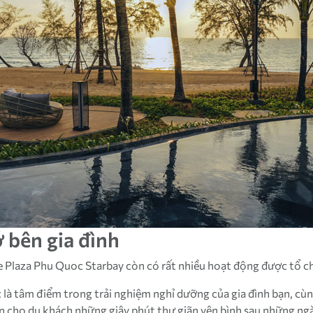
 bên gia đình
ne Plaza Phu Quoc Starbay còn có rất nhiều hoạt động được tổ c
 là tâm điểm trong trải nghiệm nghỉ dưỡng của gia đình bạn, c
n cho du khách những giây phút thư giãn yên bình sau những ngà