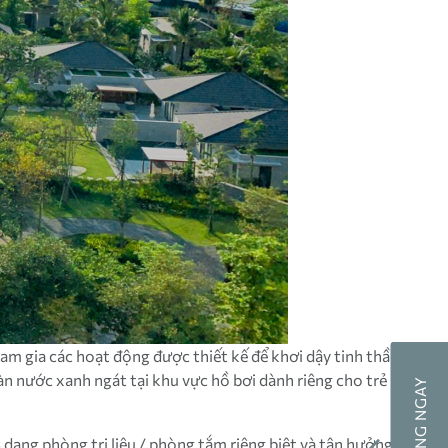
am gia các hoạt động được thiết kế để khơi dậy tinh thần
làn nước xanh ngát tại khu vực hồ bơi dành riêng cho trẻ
 dạng phòng trị liệu / phòng tắm riêng biệt và tận hưởng