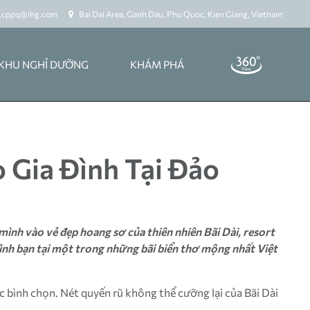
s.cppq@ihg.com
Bai Dai Area, Ganh Dau, Phu Quoc, Kien Giang, Vietnam
KHU NGHỈ DƯỠNG
KHÁM PHÁ
 Gia Đình Tại Đảo
ình vào vẻ đẹp hoang sơ của thiên nhiên Bãi Dài, resort
ình bạn tại một trong những bãi biển thơ mộng nhất Việt
 bình chọn. Nét quyến rũ không thể cưỡng lại của Bãi Dài
.