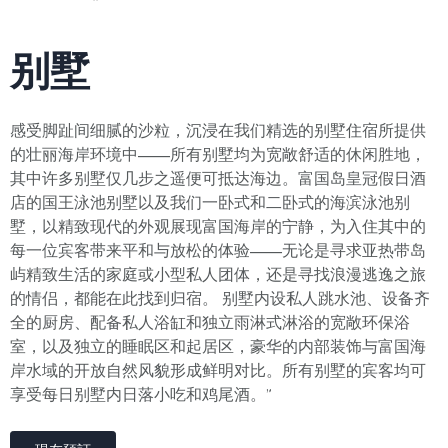
别墅
感受脚趾间细腻的沙粒，沉浸在我们精选的别墅住宿所提供
的壮丽海岸环境中——所有别墅均为宽敞舒适的休闲胜地，
其中许多别墅仅几步之遥便可抵达海边。富国岛皇冠假日酒
店的国王泳池别墅以及我们一卧式和二卧式的海滨泳池别
墅，以精致现代的外观展现富国海岸的宁静，为入住其中的
每一位宾客带来平和与放松的体验——无论是寻求亚热带岛
屿精致生活的家庭或小型私人团体，还是寻找浪漫逃逸之旅
的情侣，都能在此找到归宿。 别墅内设私人跳水池、设备齐
全的厨房、配备私人浴缸和独立雨淋式淋浴的宽敞环保浴
室，以及独立的睡眠区和起居区，豪华的内部装饰与富国海
岸水域的开放自然风貌形成鲜明对比。所有别墅的宾客均可
享受每日别墅内日落小吃和鸡尾酒。”