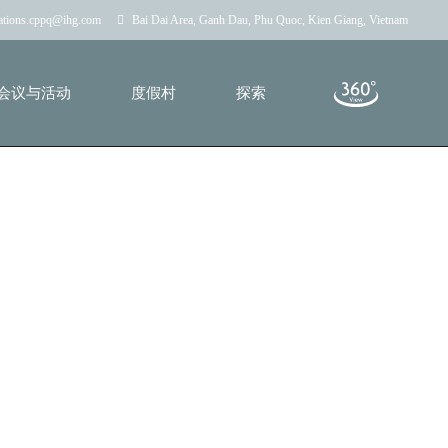
vations.cppq@ihg.com
Bai Dai Area, Ganh Dau, Phu Quoc, Kien Giang, Vietnam
会议与活动
度假村
探索