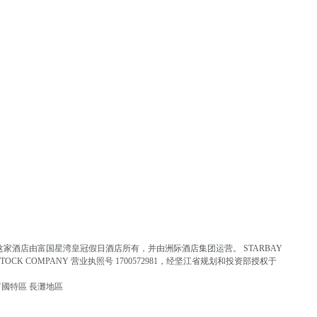
1。这家酒店由富国星湾皇冠假日酒店所有，并由洲际酒店集团运营。 STARBAY
NT STOCK COMPANY 营业执照号 1700572981，经坚江省规划和投资部授权于
國特區 長灘地區