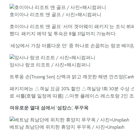
호이아나 리조트 앤 골프 / 사진=해시컴퍼니
호이아나 리조트 앤 골프 ‘서머 겟어웨이 패키지’는 조식 뷔페
했다. 패키지 예약 및 투숙은 8월 31일까지 가능하다.
‘세상에서 가장 아름다운 만’ 중 하나로 손꼽히는 랑코 베이(L
앙사나 랑코 리조트 / 사진=해시컴퍼니
트루옹 손(Truong Son) 산맥과 맑고 깨끗한 해변 깐즈엉(C
패키지에는 △객실 요금 20% 할인 △객실당 1회 30분 수상
료 셔틀(호텔 일정에 따름) △마켓 플레이스 레스토랑 2인 
여유로운 열대 섬에서 ‘섬캉스’, 푸꾸옥
베트남 최남단에 위치한 휴양지 푸꾸옥 / 사진=Unsplash