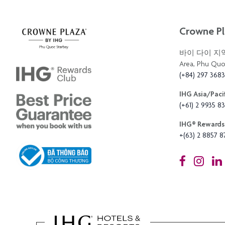
Crowne Pl
바이 다이 지역,
Area, Phu Quo
(+84) 297 368
IHG Asia/Pacif
(+61) 2 9935 83
IHG®️ Rewards 
+(63) 2 8857 