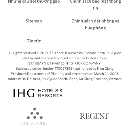
Những câu hỏi thường gặp
Chính sách bảo mật thông
tin
Sitemap
Chính sách đặt phòng và
hủy phòng
Tin tức
All rights reserved © 2021. This hotel is owned by Crowne Plaza Phu Quoc
Starbay and operated by InterContinental Hotels Group.
STARBAY VIET NAM JOINT STOCK COMPANY
Business License Number 1700572981, authorized by Kien Giang
Province’s
Department of Planning and Investment
on March 24, 2008
Address: Bai Dai Area, Phu Quoc Special Zone, An Giang Province, Vietnam