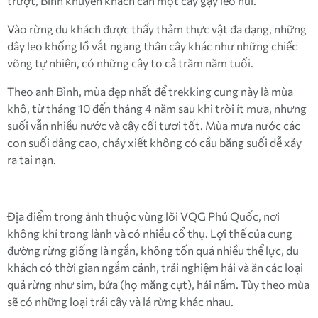
trượt, Bình khuyên khách cần một cây gậy leo núi.
Vào rừng du khách được thấy thảm thực vật đa dạng, những
dây leo khổng lồ vắt ngang thân cây khác như những chiếc
võng tự nhiên, có những cây to cả trăm năm tuổi.
Theo anh Bình, mùa đẹp nhất để trekking cung này là mùa
khô, từ tháng 10 đến tháng 4 năm sau khi trời ít mưa, nhưng
suối vẫn nhiều nước và cây cối tươi tốt. Mùa mưa nước các
con suối dâng cao, chảy xiết không có cầu băng suối dễ xảy
ra tai nạn.
Địa điểm trong ảnh thuộc vùng lõi VQG Phú Quốc, nơi
không khí trong lành và có nhiều cổ thụ. Lợi thế của cung
đường rừng giống là ngắn, không tốn quá nhiều thể lực, du
khách có thời gian ngắm cảnh, trải nghiệm hái và ăn các loại
quả rừng như sim, bứa (họ măng cụt), hái nấm. Tùy theo mùa
sẽ có những loại trái cây và lá rừng khác nhau.