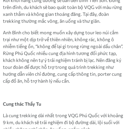
Rời khỏi hang cung đường sẽ dẫn đến đỉnh Tiên Sơn. Đứng
trên đỉnh, du khách sẽ bao quát toàn bộ VQG với màu rừng
xanh thẳm và không gian thoáng đãng. Tại đây, đoàn
trekking thường mắc võng, ăn uống và thư giãn.
Anh Bình cho biết mong muốn xây dựng tour leo núi cắm
trại như một dịp trở về thiên nhiên, không rác, không ô
nhiễm tiếng ồn, “không để lại gì trong rừng ngoài dấu chân”.
Rừng Phú Quốc nhiều cung địa hình tương đối phức tạp,
khách không nên tự ý trải nghiệm tránh bị lạc. Nên đăng ký
tour đoàn để được hỗ trợ trong quá trình trekking như
hướng dẫn viên chỉ đường, cung cấp thông tin, porter cung
cấp đồ ăn, hỗ trợ hành lý nếu cần.
Cung thác Thầy Tu
Là cung trekking dài nhất trong VQG Phú Quốc với khoảng
9 km, du khách sẽ trải nghiệm đi bộ đường dài, lội suối với