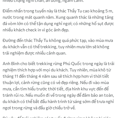
nhiều chặng nghỉ chân, ăn uống, ngắm cảnh.
Điểm nhấn trong tuyến này là thác Thầy Tu cao khoảng 5 m,
nước trong mát quanh năm. Xung quanh thác là những tảng
đá vòm lớn có thể tận dụng nghỉ ngơi; có những hố sụt được
nhiều khách check in vì góc ảnh đẹp.
Đường đến thác Thầy Tu không quá phức tạp, vào mùa mưa
du khách vẫn có thể trekking, tuy nhiên mưa lớn sẽ không
trải nghiệm được nhiều cảnh quan.
Anh Bình cho biết trekking rừng Phú Quốc trong ngày là trải
nghiệm thích hợp với mọi du khách. Tuy nhiên, mùa khô từ
tháng 11 đến tháng 4 năm sau sẽ thích hợp hơn vì thời tiết
thuận lợi, cảnh rừng cũng có vẻ đẹp riêng. Nếu đi vào mùa
mưa, cần tìm hiểu trước thời tiết, địa hình khu vực đến để
tránh rủi ro. Nếu muốn đi về trong ngày để đảm bảo an toàn,
du khách có thể bắt đầu hành trình từ sáng sớm để trưa nghỉ
ngơi trong rừng và đầu giờ chiều trở về.