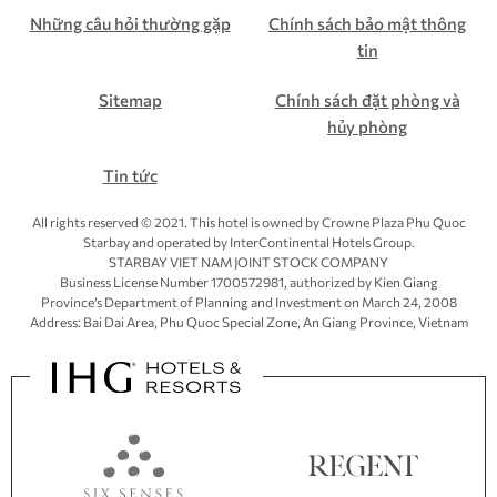
Những câu hỏi thường gặp
Chính sách bảo mật thông
tin
Sitemap
Chính sách đặt phòng và
hủy phòng
Tin tức
All rights reserved © 2021. This hotel is owned by Crowne Plaza Phu Quoc
Starbay and operated by InterContinental Hotels Group.
STARBAY VIET NAM JOINT STOCK COMPANY
Business License Number 1700572981, authorized by Kien Giang
Province’s
Department of Planning and Investment
on March 24, 2008
Address: Bai Dai Area, Phu Quoc Special Zone, An Giang Province, Vietnam