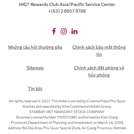
IHG®️ Rewards Club Asia/Pacific Service Center
+(63) 2 8857 8788
Những câu hỏi thường gặp
Chính sách bảo mật thông
tin
Sitemap
Chính sách đặt phòng và
hủy phòng
Tin tức
All rights reserved © 2021. This hotel is owned by Crowne Plaza Phu Quoc
Starbay and operated by InterContinental Hotels Group.
STARBAY VIET NAM JOINT STOCK COMPANY
Business License Number 1700572981, authorized by Kien Giang
Province’s
Department of Planning and Investment
on March 24, 2008
Address: Bai Dai Area, Phu Quoc Special Zone, An Giang Province, Vietnam