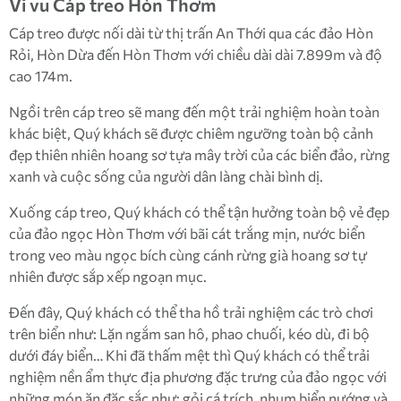
Vi vu Cáp treo Hòn Thơm
Cáp treo được nối dài từ thị trấn An Thới qua các đảo Hòn
Rỏi, Hòn Dừa đến Hòn Thơm với chiều dài dài 7.899m và độ
cao 174m.
Ngồi trên cáp treo sẽ mang đến một trải nghiệm hoàn toàn
khác biệt, Quý khách sẽ được chiêm ngưỡng toàn bộ cảnh
đẹp thiên nhiên hoang sơ tựa mây trời của các biển đảo, rừng
xanh và cuộc sống của người dân làng chài bình dị.
Xuống cáp treo, Quý khách có thể tận hưởng toàn bộ vẻ đẹp
của đảo ngọc Hòn Thơm với bãi cát trắng mịn, nước biển
trong veo màu ngọc bích cùng cánh rừng già hoang sơ tự
nhiên được sắp xếp ngoạn mục.
Đến đây, Quý khách có thể tha hồ trải nghiệm các trò chơi
trên biển như: Lặn ngắm san hô, phao chuối, kéo dù, đi bộ
dưới đáy biển… Khi đã thấm mệt thì Quý khách có thể trải
nghiệm nền ẩm thực địa phương đặc trưng của đảo ngọc với
những món ăn đặc sắc như: gỏi cá trích, nhum biển nướng và