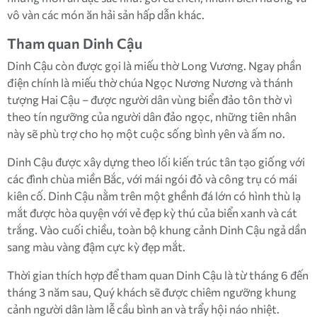
vô vàn các món ăn hải sản hấp dẫn khác.
Tham quan Dinh Cậu
Dinh Cậu còn được gọi là miếu thờ Long Vương. Ngay phần
điện chính là miếu thờ chúa Ngọc Nương Nương và thánh
tượng Hai Cậu – được người dân vùng biển đảo tôn thờ vì
theo tín ngưỡng của người dân đảo ngọc, những tiên nhân
này sẽ phù trợ cho họ một cuộc sống bình yên và ấm no.
Dinh Cậu được xây dựng theo lối kiến trúc tân tạo giống với
các đình chùa miền Bắc, với mái ngói đỏ và công trụ có mái
kiên cố. Dinh Cậu nằm trên một ghềnh đá lớn có hình thù lạ
mắt được hòa quyện với vẻ đẹp kỳ thú của biển xanh và cát
trắng. Vào cuối chiều, toàn bộ khung cảnh Dinh Cậu ngả dần
sang màu vàng đậm cực kỳ đẹp mắt.
Thời gian thích hợp để tham quan Dinh Cậu là từ tháng 6 đến
tháng 3 năm sau, Quý khách sẽ được chiêm ngưỡng khung
cảnh người dân làm lễ cầu bình an và trẩy hội náo nhiệt.