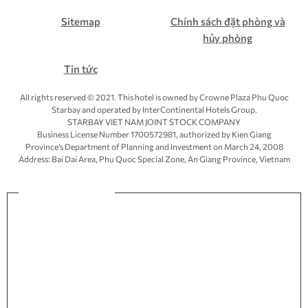
Sitemap
Chính sách đặt phòng và
hủy phòng
Tin tức
All rights reserved © 2021. This hotel is owned by Crowne Plaza Phu Quoc
Starbay and operated by InterContinental Hotels Group.
STARBAY VIET NAM JOINT STOCK COMPANY
Business License Number 1700572981, authorized by Kien Giang
Province’s
Department of Planning and Investment
on March 24, 2008
Address: Bai Dai Area, Phu Quoc Special Zone, An Giang Province, Vietnam