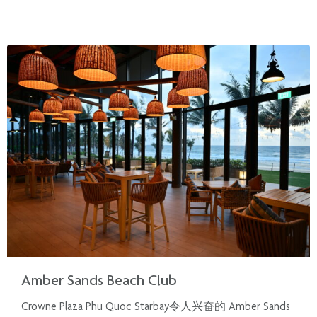
Amber Sands Beach Club
Crowne Plaza Phu Quoc Starbay令人兴奋的 Amber Sands