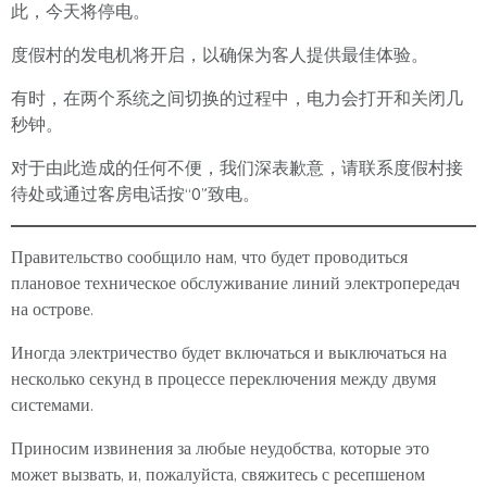
此，今天将停电。
度假村的发电机将开启，以确保为客人提供最佳体验。
有时，在两个系统之间切换的过程中，电力会打开和关闭几
秒钟。
对于由此造成的任何不便，我们深表歉意，请联系度假村接
待处或通过客房电话按“0”致电。
Правительство сообщило нам, что будет проводиться
плановое техническое обслуживание линий электропередач
на острове.
Иногда электричество будет включаться и выключаться на
несколько секунд в процессе переключения между двумя
системами.
Приносим извинения за любые неудобства, которые это
может вызвать, и, пожалуйста, свяжитесь с ресепшеном