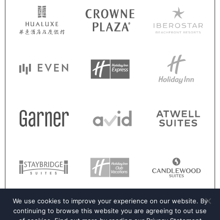
We use cookies to improve your experience on our website. By
continuing to browse this website you are agreeing to out use