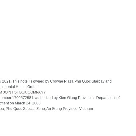
d © 2021. This hotel is owned by Crowne Plaza Phu Quoc Starbay and
ntinental Hotels Group.
AM JOINT STOCK COMPANY
Number 1700572981, authorized by Kien Giang Province’s
Department of
tment
on March 24, 2008
rea, Phu Quoc Special Zone, An Giang Province, Vietnam