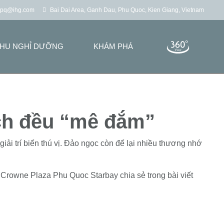
cppq@ihg.com
Bai Dai Area, Ganh Dau, Phu Quoc, Kien Giang, Vietnam
HU NGHỈ DƯỠNG
KHÁM PHÁ
ch đều “mê đắm”
i trí biển thú vị. Đảo ngọc còn để lại nhiều thương nhớ
Crowne Plaza Phu Quoc Starbay chia sẻ trong bài viết