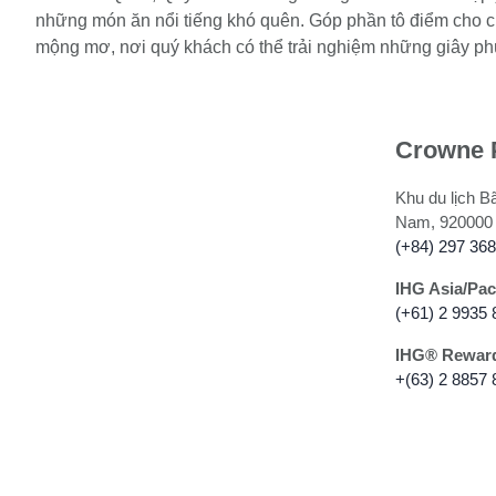
những món ăn nổi tiếng khó quên. Góp phần tô điểm cho ch
mộng mơ, nơi quý khách có thể trải nghiệm những giây p
Crowne 
Khu du lịch B
Nam, 920000
(+84) 297 36
IHG Asia/Pac
(+61) 2 9935 
IHG®️ Reward
+(63) 2 8857 