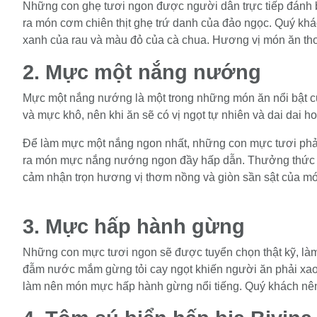
Những con ghẹ tươi ngon được người dân trực tiếp đánh bắ
ra món cơm chiên thịt ghẹ trứ danh của đảo ngọc. Quý kh
xanh của rau và màu đỏ của cà chua. Hương vị món ăn th
2. Mực một nắng nướng
Mực một nắng nướng là một trong những món ăn nổi bật củ
và mực khô, nên khi ăn sẽ có vị ngọt tự nhiên và dai dai h
Để làm mực một nắng ngon nhất, những con mực tươi phải 
ra món mực nắng nướng ngon đầy hấp dẫn. Thưởng thức m
cảm nhận trọn hương vị thơm nồng và giòn sần sật của m
3. Mực hấp hành gừng
Những con mực tươi ngon sẽ được tuyển chọn thật kỹ, làm
đẫm nước mắm gừng tỏi cay ngọt khiến người ăn phải xa
làm nên món mực hấp hành gừng nổi tiếng. Quý khách nên