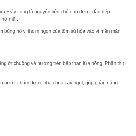
Nam. Đây cũng là nguyên liệu chủ đạo được đầu bếp
nhớ mãi.
m bùng nổ vị thơm ngon của tôm sú hòa vào vị mặn mặn
ếng ớt chuông và nướng trên bếp than lửa hồng. Phần thịt
hén nước chấm được pha chua cay ngọt, góp phần nâng