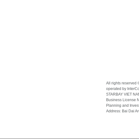
All rights reserve
operated by InterCo
STARBAY VIET N
Business License 
Planning and Inves
Address: Bai Dai A