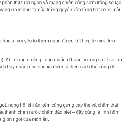
y phần thịt tươi ngon và mang chiên cùng cơm trắng sẽ tạo
àu vàng ươm như tơ của trứng quyện vào từng hạt cơm, màu
 hội tụ mọi yếu tố thơm ngon được kết hợp từ mực tươi
g). Khi mang nướng cùng muối ớt hoặc nướng sa tế sẽ tạo
 hãy nhâm nhi loại bia được ủ theo cách thủ công để
ọt, nóng hổi khi ăn kèm cùng gừng cay the và chấm thật
thành chén nước chấm đặc biệt – đây cũng là linh hồn
à giòn ngọt của món ăn.