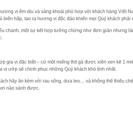
g hương vị êm dịu và sảng khoái phù hợp với khách hàng Việt 
 biển hấp, tạo ra hương vị độc đáo khiến mọi Quý khách phải 
iêu chanh, một sự kết hợp tưởng chừng như đơn giản nhưng là
c.
 gia vị đặc biệt – cứ một miếng thịt gà được xiên xen kẽ 1 mi
 vị ướp sẽ chinh phục những Quý khách khó tính nhất.
ách hãy ăn kèm với rau sống, dưa leo… và không thể thiếu c
nơi nào sánh được.