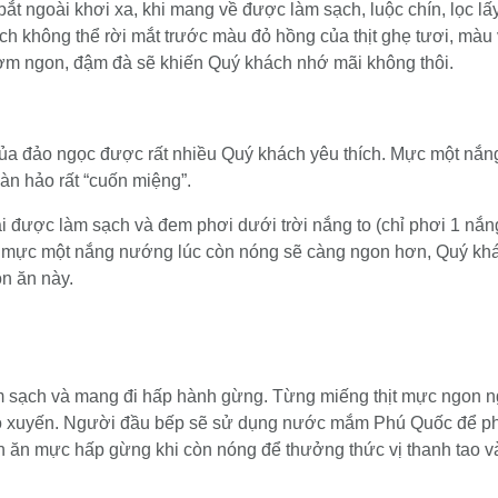
t ngoài khơi xa, khi mang về được làm sạch, luộc chín, lọc lấ
ách không thể rời mắt trước màu đỏ hồng của thịt ghẹ tươi, m
ơm ngon, đậm đà sẽ khiến Quý khách nhớ mãi không thôi.
a đảo ngọc được rất nhiều Quý khách yêu thích. Mực một nắng
oàn hảo rất “cuốn miệng”.
được làm sạch và đem phơi dưới trời nắng to (chỉ phơi 1 nắn
ực một nắng nướng lúc còn nóng sẽ càng ngon hơn, Quý khách
ón ăn này.
 sạch và mang đi hấp hành gừng. Từng miếng thịt mực ngon ng
o xuyến. Người đầu bếp sẽ sử dụng nước mắm Phú Quốc để pha 
 ăn mực hấp gừng khi còn nóng để thưởng thức vị thanh tao v