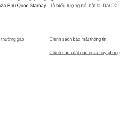
aza Phu Quoc Starbay
– là biểu tượng nổi bật tại Bãi Dài
 thường gặp
Chính sách bảo mật thông tin
Chính sách đặt phòng và hủy phòng