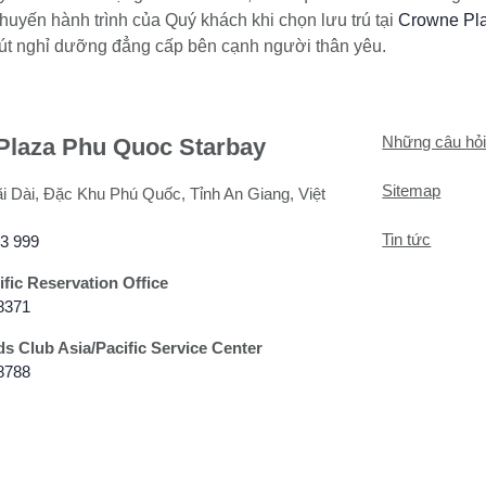
uyến hành trình của Quý khách khi chọn lưu trú tại
Crowne Pl
hút nghỉ dưỡng đẳng cấp bên cạnh người thân yêu.
Những câu hỏi
Plaza Phu Quoc Starbay
Sitemap
ãi Dài, Đặc Khu Phú Quốc, Tỉnh An Giang, Việt
Tin tức
83 999
ific Reservation Office
8371
s Club Asia/Pacific Service Center
8788