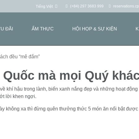
(+84) 297 3683 999
reservations.
Tiếng Việt
U ĐÃI
ẨM THỰC
HỘI HỌP & SỰ KIỆN
K
hách đều “mê đắm”
ú Quốc mà mọi Quý khá
hí hậu trong lành, biển xanh nắng đẹp và những hoạt động giả
t lời khen ngợi.
y không xa thì đừng quên thưởng thức 5 món ăn nổi bật được 