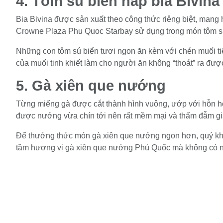
4. Tôm sú biển hấp bia Bivina
Bia Bivina được sản xuất theo công thức riêng biệt, man
Crowne Plaza Phu Quoc Starbay sử dụng trong món tôm sú
Những con tôm sú biển tươi ngon ăn kèm với chén muối t
của muối tinh khiết làm cho người ăn không “thoát” ra đượ
5. Gà xiên que nướng
Từng miếng gà được cắt thành hình vuông, ướp với hỗn hợp
được nướng vừa chín tới nên rất mềm mại và thấm đẫm gia
Để thưởng thức món gà xiên que nướng ngon hơn, quý kh
tầm hương vị gà xiên que nướng Phú Quốc mà không có 