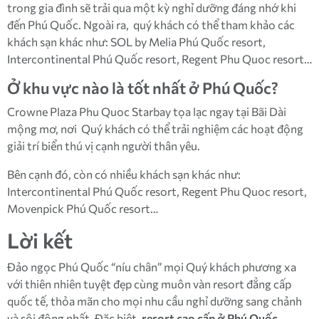
trong gia đình sẽ trải qua một kỳ nghỉ dưỡng đáng nhớ khi
đến Phú Quốc. Ngoài ra, quý khách có thể tham khảo các
khách sạn khác như: SOL by Melia Phú Quốc resort,
Intercontinental Phú Quốc resort, Regent Phu Quoc resort…
Ở khu vực nào là tốt nhất ở Phú Quốc?
Crowne Plaza Phu Quoc Starbay tọa lạc ngay tại Bãi Dài
mộng mơ, nơi Quý khách có thể trải nghiệm các hoạt động
giải trí biển thú vị cạnh người thân yêu.
Bên cạnh đó, còn có nhiều khách sạn khác như:
Intercontinental Phú Quốc resort, Regent Phu Quoc resort,
Movenpick Phú Quốc resort…
Lời kết
Đảo ngọc Phú Quốc “níu chân” mọi Quý khách phương xa
với thiên nhiên tuyệt đẹp cùng muôn vàn resort đẳng cấp
quốc tế, thỏa mãn cho mọi nhu cầu nghỉ dưỡng sang chảnh
và sôi động nhất. Đặc biệt,
resort cao cấp ở Phú Quốc