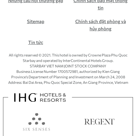
Những câu hỏi thường gặp
Chính sách bảo mật thông
tin
Sitemap
Chính sách đặt phòng và
hủy phòng
Tin tức
All rights reserved © 2021. This hotel is owned by Crowne Plaza Phu Quoc
Starbay and operated by InterContinental Hotels Group.
STARBAY VIET NAM JOINT STOCK COMPANY
Business License Number 1700572981, authorized by Kien Giang
Province’s
Department of Planning and Investment
on March 24, 2008
Address: Bai Dai Area, Phu Quoc Special Zone, An Giang Province, Vietnam