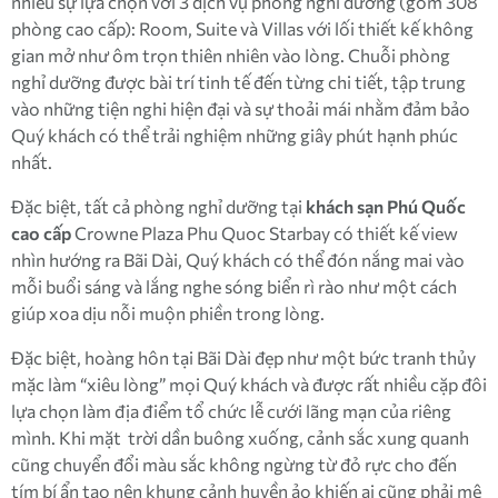
nhiều sự lựa chọn với 3 dịch vụ phòng nghỉ dưỡng (gồm 308
phòng cao cấp): Room, Suite và Villas với lối thiết kế không
gian mở như ôm trọn thiên nhiên vào lòng. Chuỗi phòng
nghỉ dưỡng được bài trí tinh tế đến từng chi tiết, tập trung
vào những tiện nghi hiện đại và sự thoải mái nhằm đảm bảo
Quý khách có thể trải nghiệm những giây phút hạnh phúc
nhất.
Đặc biệt, tất cả phòng nghỉ dưỡng tại
khách sạn Phú Quốc
cao cấp
Crowne Plaza Phu Quoc Starbay có thiết kế view
nhìn hướng ra Bãi Dài, Quý khách có thể đón nắng mai vào
mỗi buổi sáng và lắng nghe sóng biển rì rào như một cách
giúp xoa dịu nỗi muộn phiền trong lòng.
Đặc biệt, hoàng hôn tại Bãi Dài đẹp như một bức tranh thủy
mặc làm “xiêu lòng” mọi Quý khách và được rất nhiều cặp đôi
lựa chọn làm địa điểm tổ chức lễ cưới lãng mạn của riêng
mình. Khi mặt trời dần buông xuống, cảnh sắc xung quanh
cũng chuyển đổi màu sắc không ngừng từ đỏ rực cho đến
tím bí ẩn tạo nên khung cảnh huyền ảo khiến ai cũng phải mê