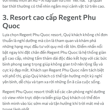
với nhiều món ăn Âu – Á hấp dẫn và chill “hết nấc” tại quán
bar thời thường có thể nhìn ngắm mọi cảnh vật từ trên cao.
3. Resort cao cấp Regent Phu
Quoc
Lựa chọn Regent Phu Quoc resort, Quý khách không chỉ đơn
thuần là nghỉ dưỡng mà còn là tham quan và khám phá
những hạng mục đầu tư với quy mô rất lớn. Điểm nhấn nổi
bật ngay khi đặt chân đến Regent Phu Quoc là hệ thống giàn
gỗ cao cấp, những tấm thảm dài độc đáo kết hợp với các bức
bình phong sang trọng giúp không gian trở nên lộng lẫy và
cực kỳ đẹp mắt. Khách sạn Regent Phu Quoc nằm tách biệt
với phố thị, giúp Quý khách có thể tận hưởng một kỳ nghỉ
yên bình, dễ chịu và tạm xa rời những ồn ã của cuộc sống.
Regent Phu Quoc resort thiết kế các căn phòng nghỉ dưỡng
có view nhìn trực diện ra biển giúp Quý khách có thể đón
bình minh vào lúc sớm mai và tận hưởng khí trời mát mẻ và
trong lành nhất.