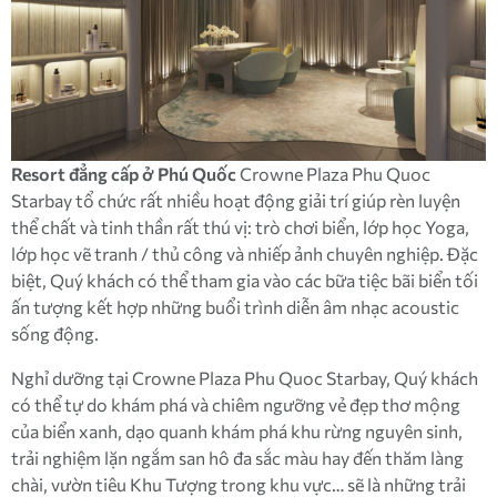
Resort đẳng cấp ở Phú Quốc
Crowne Plaza Phu Quoc
Starbay tổ chức rất nhiều hoạt động giải trí giúp rèn luyện
thể chất và tinh thần rất thú vị: trò chơi biển, lớp học Yoga,
lớp học vẽ tranh / thủ công và nhiếp ảnh chuyên nghiệp. Đặc
biệt, Quý khách có thể tham gia vào các bữa tiệc bãi biển tối
ấn tượng kết hợp những buổi trình diễn âm nhạc acoustic
sống động.
Nghỉ dưỡng tại Crowne Plaza Phu Quoc Starbay, Quý khách
có thể tự do khám phá và chiêm ngưỡng vẻ đẹp thơ mộng
của biển xanh, dạo quanh khám phá khu rừng nguyên sinh,
trải nghiệm lặn ngắm san hô đa sắc màu hay đến thăm làng
chài, vườn tiêu Khu Tượng trong khu vực… sẽ là những trải