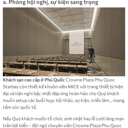
a. Phòng hội nghị, sự kiện sang trọng
Khách sạn cao cấp ở Phú Quốc
Crowne Plaza Phu Quoc
Starbay còn thiết kế khuôn viên MICE với trang thiết bị hiện
đại và tiện nghi bậc nhất đáp ứng hoàn hảo cho Quý khách
muốn setup các buổi họp, hội thảo, sự kiện, triển lãm… mang
tầm vóc quốc tế.
Nếu Quý khách muốn tổ chức sinh nhật hay lễ cưới lãng mạn
trên bãi biển – đội ngũ chuyên viên Crowne Plaza Phu Quoc