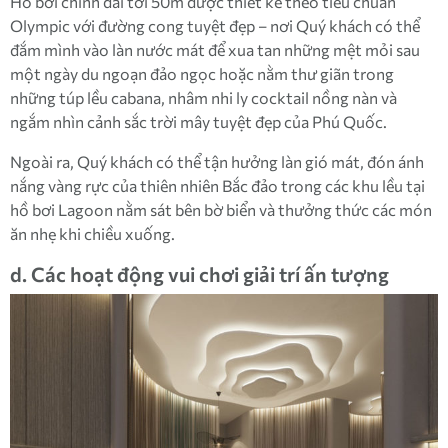
Hồ bơi chính dài tới 50m được thiết kế theo tiêu chuẩn
Olympic với đường cong tuyệt đẹp – nơi Quý khách có thể
đắm mình vào làn nước mát để xua tan những mệt mỏi sau
một ngày du ngoạn đảo ngọc hoặc nằm thư giãn trong
những túp lều cabana, nhâm nhi ly cocktail nồng nàn và
ngắm nhìn cảnh sắc trời mây tuyệt đẹp của Phú Quốc.
Ngoài ra, Quý khách có thể tận hưởng làn gió mát, đón ánh
nắng vàng rực của thiên nhiên Bắc đảo trong các khu lều tại
hồ bơi Lagoon nằm sát bên bờ biển và thưởng thức các món
ăn nhẹ khi chiều xuống.
d. Các hoạt động vui chơi giải trí ấn tượng