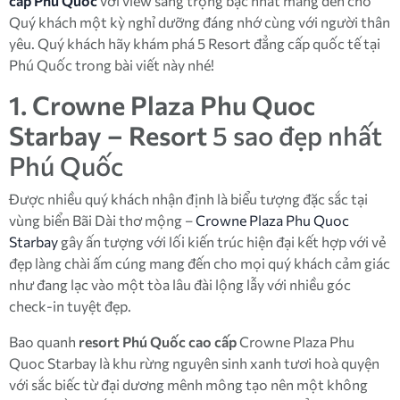
cấp Phú Quốc
với view sang trọng bậc nhất mang đến cho
Quý khách một kỳ nghỉ dưỡng đáng nhớ cùng với người thân
yêu. Quý khách hãy khám phá 5 Resort đẳng cấp quốc tế tại
Phú Quốc trong bài viết này nhé!
1. Crowne Plaza Phu Quoc
Starbay – Resort
5 sao đẹp nhất
Phú Quốc
Được nhiều quý khách nhận định là biểu tượng đặc sắc tại
vùng biển Bãi Dài thơ mộng –
Crowne Plaza Phu Quoc
Starbay
gây ấn tượng với lối kiến trúc hiện đại kết hợp với vẻ
đẹp làng chài ấm cúng mang đến cho mọi quý khách cảm giác
như đang lạc vào một tòa lâu đài lộng lẫy với nhiều góc
check-in tuyệt đẹp.
Bao quanh
resort Phú Quốc cao cấp
Crowne Plaza Phu
Quoc Starbay là khu rừng nguyên sinh xanh tươi hoà quyện
với sắc biếc từ đại dương mênh mông tạo nên một không