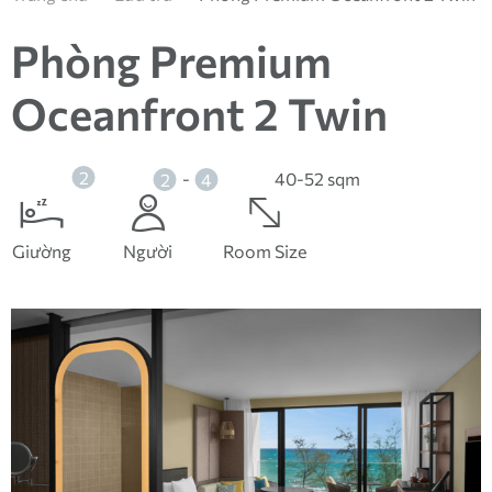
Phòng Premium
Oceanfront 2 Twin
2
-
40-52 sqm
2
4
Giường
Người
Room Size