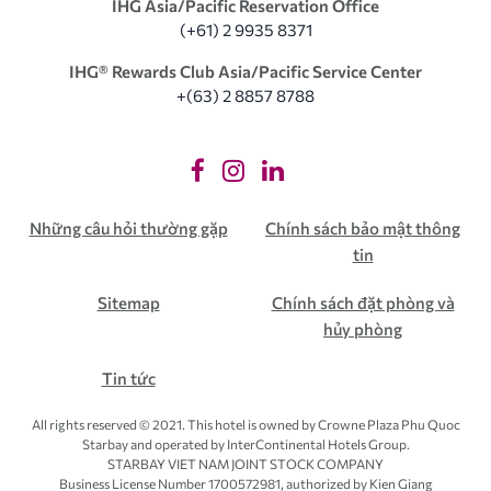
IHG Asia/Pacific Reservation Office
(+61) 2 9935 8371
IHG®️ Rewards Club Asia/Pacific Service Center
+(63) 2 8857 8788
Những câu hỏi thường gặp
Chính sách bảo mật thông
tin
Sitemap
Chính sách đặt phòng và
hủy phòng
Tin tức
All rights reserved © 2021. This hotel is owned by Crowne Plaza Phu Quoc
Starbay and operated by InterContinental Hotels Group.
STARBAY VIET NAM JOINT STOCK COMPANY
Business License Number 1700572981, authorized by Kien Giang