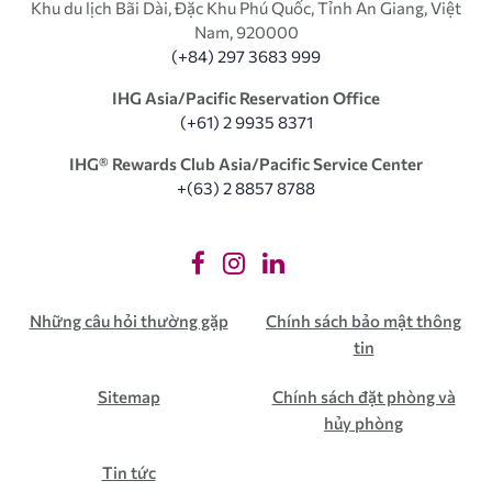
Khu du lịch Bãi Dài, Đặc Khu Phú Quốc, Tỉnh An Giang, Việt
Nam, 920000
(+84) 297 3683 999
IHG Asia/Pacific Reservation Office
(+61) 2 9935 8371
IHG®️ Rewards Club Asia/Pacific Service Center
+(63) 2 8857 8788
Những câu hỏi thường gặp
Chính sách bảo mật thông
tin
Sitemap
Chính sách đặt phòng và
hủy phòng
Tin tức