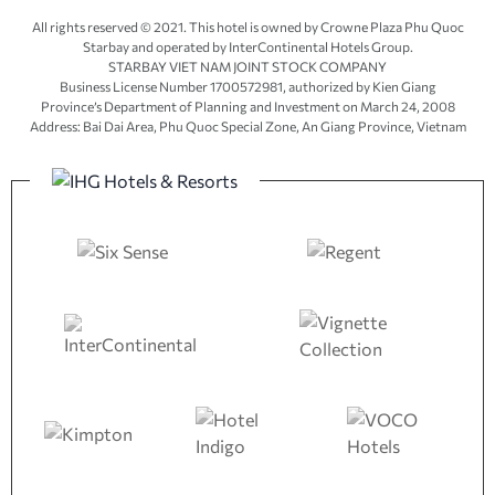
All rights reserved © 2021. This hotel is owned by Crowne Plaza Phu Quoc
Starbay and operated by InterContinental Hotels Group.
STARBAY VIET NAM JOINT STOCK COMPANY
Business License Number 1700572981, authorized by Kien Giang
Province’s
Department of Planning and Investment
on March 24, 2008
Address: Bai Dai Area, Phu Quoc Special Zone, An Giang Province, Vietnam