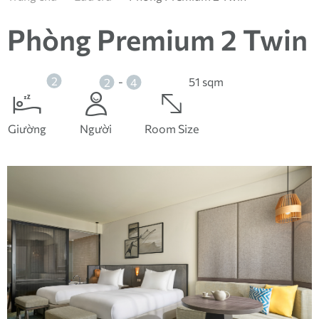
Phòng Premium 2 Twin
2
-
51 sqm
2
4
Giường
Người
Room Size