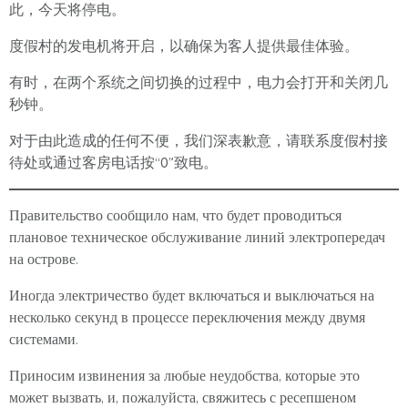
此，今天将停电。
度假村的发电机将开启，以确保为客人提供最佳体验。
有时，在两个系统之间切换的过程中，电力会打开和关闭几
秒钟。
对于由此造成的任何不便，我们深表歉意，请联系度假村接
待处或通过客房电话按“0”致电。
Правительство сообщило нам, что будет проводиться
плановое техническое обслуживание линий электропередач
на острове.
Иногда электричество будет включаться и выключаться на
несколько секунд в процессе переключения между двумя
системами.
Приносим извинения за любые неудобства, которые это
может вызвать, и, пожалуйста, свяжитесь с ресепшеном